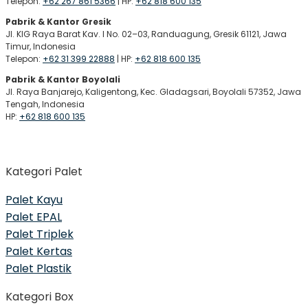
Telepon:
+62 267 861 5366
| HP:
+62 818 600 135
Pabrik & Kantor Gresik
Jl. KIG Raya Barat Kav. I No. 02–03, Randuagung, Gresik 61121, Jawa
Timur, Indonesia
Telepon:
+62 31 399 22888
| HP:
+62 818 600 135
Pabrik & Kantor Boyolali
Jl. Raya Banjarejo, Kaligentong, Kec. Gladagsari, Boyolali 57352, Jawa
Tengah, Indonesia
HP:
+62 818 600 135
Kategori Palet
Palet Kayu
Palet EPAL
Palet Triplek
Palet Kertas
Palet Plastik
Kategori Box