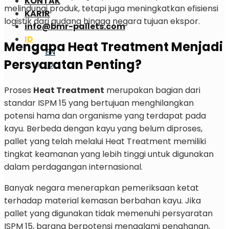
KONTAK
melindungi produk, tetapi juga meningkatkan efisiensi
KARIR
logistik dari gudang hingga negara tujuan ekspor.
info@bmr-pallets.com
ID
Mengapa Heat Treatment Menjadi
EN
Persyaratan Penting?
ID
Proses
Heat Treatment
merupakan bagian dari
standar ISPM 15 yang bertujuan menghilangkan
potensi hama dan organisme yang terdapat pada
kayu. Berbeda dengan kayu yang belum diproses,
pallet yang telah melalui Heat Treatment memiliki
tingkat keamanan yang lebih tinggi untuk digunakan
dalam perdagangan internasional.
Banyak negara menerapkan pemeriksaan ketat
terhadap material kemasan berbahan kayu. Jika
pallet yang digunakan tidak memenuhi persyaratan
ISPM 15, barang berpotensi mengalami penahanan,