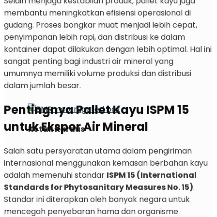
Selain menjaga kestabilan produk, pallet kayu juga
membantu meningkatkan efisiensi operasional di
gudang. Proses bongkar muat menjadi lebih cepat,
penyimpanan lebih rapi, dan distribusi ke dalam
kontainer dapat dilakukan dengan lebih optimal. Hal ini
sangat penting bagi industri air mineral yang
umumnya memiliki volume produksi dan distribusi
dalam jumlah besar.
Pentingnya Pallet Kayu ISPM 15
untuk Ekspor Air Mineral
Kotak Kardus
Salah satu persyaratan utama dalam pengiriman
internasional menggunakan kemasan berbahan kayu
adalah memenuhi standar
ISPM 15 (International
Standards for Phytosanitary Measures No. 15)
.
Standar ini diterapkan oleh banyak negara untuk
mencegah penyebaran hama dan organisme