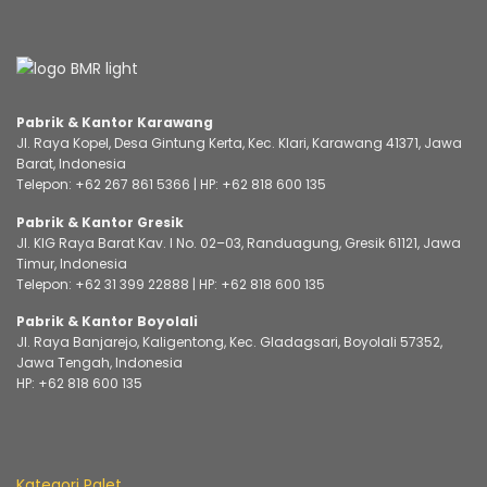
Pabrik & Kantor Karawang
Jl. Raya Kopel, Desa Gintung Kerta, Kec. Klari, Karawang 41371, Jawa
Barat, Indonesia
Telepon:
+62 267 861 5366
| HP:
+62 818 600 135
Pabrik & Kantor Gresik
Jl. KIG Raya Barat Kav. I No. 02–03, Randuagung, Gresik 61121, Jawa
Timur, Indonesia
Telepon:
+62 31 399 22888
| HP:
+62 818 600 135
Pabrik & Kantor Boyolali
Jl. Raya Banjarejo, Kaligentong, Kec. Gladagsari, Boyolali 57352,
Jawa Tengah, Indonesia
HP:
+62 818 600 135
Kategori Palet