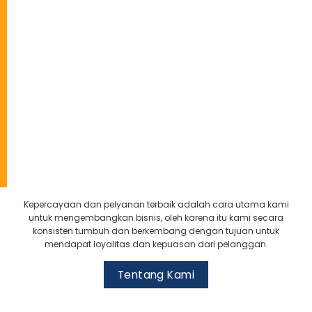
n dan pelyanan terbaik adalah cara utama kami
Selain menja
gembangkan bisnis, oleh karena itu kami secara
palet kami 
Tentang Kami
n tumbuh dan berkembang dengan tujuan untuk
pat loyalitas dan kepuasan dari pelanggan.