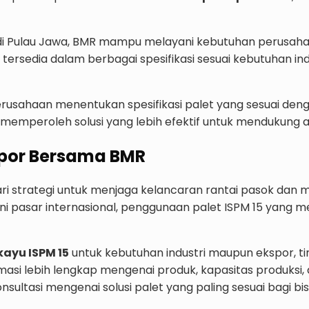
is di Pulau Jawa, BMR mampu melayani kebutuhan perusahaa
tersedia dalam berbagai spesifikasi sesuai kebutuhan ind
usahaan menentukan spesifikasi palet yang sesuai denga
memperoleh solusi yang lebih efektif untuk mendukung ak
spor Bersama BMR
ari strategi untuk menjaga kelancaran rantai pasok dan
i pasar internasional, penggunaan palet ISPM 15 yang m
kayu ISPM 15
untuk kebutuhan industri maupun ekspor, t
asi lebih lengkap mengenai produk, kapasitas produksi, d
sultasi mengenai solusi palet yang paling sesuai bagi bis