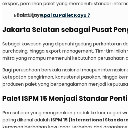
ekspor, pemilihan palet yang memenuhi standar interna
Palet Kayu
Baca Juga :
Apa itu Pallet Kayu ?
Jakarta Selatan sebagai Pusat Pen
Sebagai kawasan yang dipenuhi gedung perkantoran dan p
purchasing, hingga export management. Tim-tim inilah
mitra yang mampu memenuhi kebutuhan perusahaan da
Bagi perusahaan berskala nasional maupun internasiona
ketepatan pengiriman, konsistensi pasokan, hingga kem
produsen palet yang berpengalaman menjadi keputusa
Palet ISPM 15 Menjadi Standar Pent
Perusahaan yang mengirimkan produk ke luar negeri wa
paling dikenal adalah
ISPM 15 (International Standard
kemasan berbahan kayu agar terbebas dari organisme