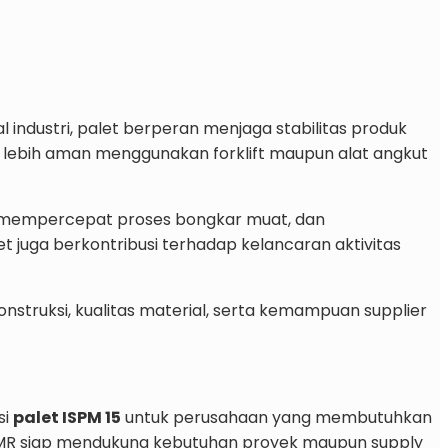
 industri, palet berperan menjaga stabilitas produk
g lebih aman menggunakan forklift maupun alat angkut
, mempercepat proses bongkar muat, dan
et juga berkontribusi terhadap kelancaran aktivitas
nstruksi, kualitas material, serta kemampuan supplier
si
palet ISPM 15
untuk perusahaan yang membutuhkan
BMR siap mendukung kebutuhan proyek maupun supply