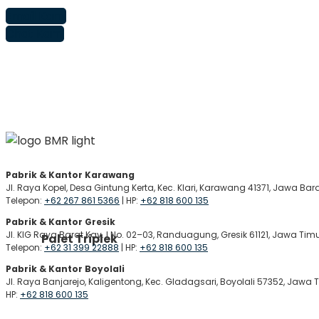
Email Kami
Chat Kami
Pabrik & Kantor Karawang
Jl. Raya Kopel, Desa Gintung Kerta, Kec. Klari, Karawang 41371, Jawa Bar
Telepon:
+62 267 861 5366
| HP:
+62 818 600 135
Pabrik & Kantor Gresik
Jl. KIG Raya Barat Kav. I No. 02–03, Randuagung, Gresik 61121, Jawa Tim
Palet Triplek
Telepon:
+62 31 399 22888
| HP:
+62 818 600 135
Pabrik & Kantor Boyolali
Jl. Raya Banjarejo, Kaligentong, Kec. Gladagsari, Boyolali 57352, Jawa
HP:
+62 818 600 135