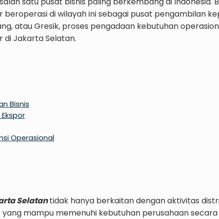
 salah satu pusat bisnis paling berkembang di Indonesia.
r beroperasi di wilayah ini sebagai pusat pengambilan kep
ang, atau Gresik, proses pengadaan kebutuhan operasional
 di Jakarta Selatan.
n Bisnis
 Ekspor
nsi Operasional
arta Selatan
tidak hanya berkaitan dengan aktivitas dist
ier yang mampu memenuhi kebutuhan perusahaan secara be