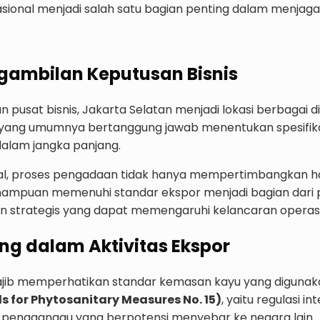
sional menjadi salah satu bagian penting dalam menjaga
gambilan Keputusan Bisnis
usat bisnis, Jakarta Selatan menjadi lokasi berbagai div
 yang umumnya bertanggung jawab menentukan spesifikas
lam jangka panjang.
l, proses pengadaan tidak hanya mempertimbangkan harga
ampuan memenuhi standar ekspor menjadi bagian dari pros
n strategis yang dapat memengaruhi kelancaran operas
ing dalam Aktivitas Ekspor
jib memperhatikan standar kemasan kayu yang digunakan 
s for Phytosanitary Measures No. 15)
, yaitu regulasi 
 pengganggu yang berpotensi menyebar ke negara lain.