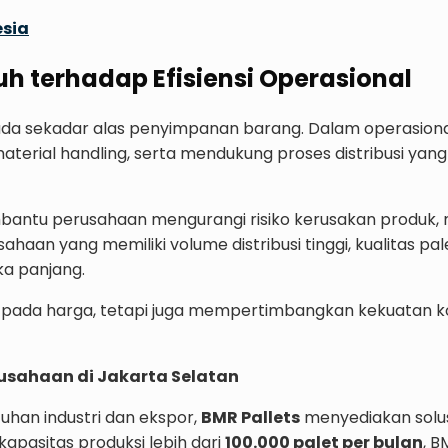
esia
h terhadap Efisiensi Operasional
ipada sekadar alas penyimpanan barang. Dalam operasional
erial handling, serta mendukung proses distribusi yan
mbantu perusahaan mengurangi risiko kerusakan produk
aan yang memiliki volume distribusi tinggi, kualitas pal
ka panjang.
an pada harga, tetapi juga mempertimbangkan kekuatan ko
usahaan di Jakarta Selatan
uhan industri dan ekspor,
BMR Pallets
menyediakan solu
 kapasitas produksi lebih dari
100.000 palet per bulan
, 