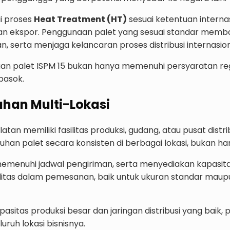
i proses
Heat Treatment (HT)
sesuai ketentuan interna
an ekspor. Penggunaan palet yang sesuai standar memb
 serta menjaga kelancaran proses distribusi internasion
an palet ISPM 15 bukan hanya memenuhi persyaratan reg
pasok.
uhan Multi-Lokasi
an memiliki fasilitas produksi, gudang, atau pusat distr
palet secara konsisten di berbagai lokasi, bukan hanya
emenuhi jadwal pengiriman, serta menyediakan kapasita
bilitas dalam pemesanan, baik untuk ukuran standar maup
pasitas produksi besar dan jaringan distribusi yang ba
uruh lokasi bisnisnya.