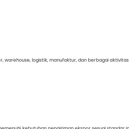
r, warehouse, logistik, manufaktur, dan berbagai aktivi
memenuhi kebutuhan pengiriman ekspor sesuai standar in