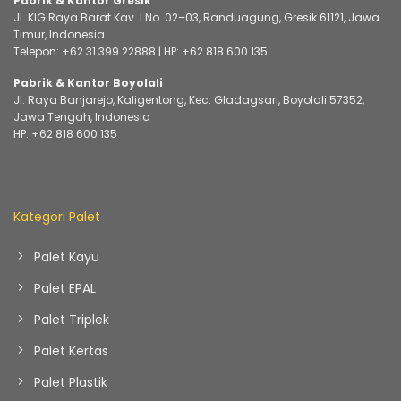
Pabrik & Kantor Gresik
Jl. KIG Raya Barat Kav. I No. 02–03, Randuagung, Gresik 61121, Jawa
Timur, Indonesia
Telepon:
+62 31 399 22888
| HP:
+62 818 600 135
Pabrik & Kantor Boyolali
Jl. Raya Banjarejo, Kaligentong, Kec. Gladagsari, Boyolali 57352,
Jawa Tengah, Indonesia
HP:
+62 818 600 135
Kategori Palet
Palet Kayu
Palet EPAL
Palet Triplek
Palet Kertas
Palet Plastik