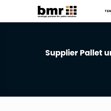
Skip
to
TE
content
Supplier Pallet 