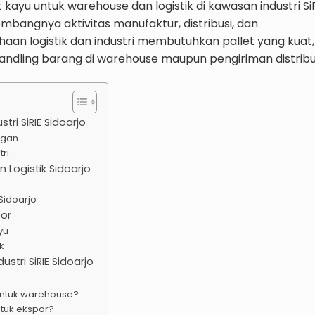
kayu untuk warehouse dan logistik di kawasan industri Si
embangnya aktivitas manufaktur, distribusi, dan
aan logistik dan industri membutuhkan pallet yang kuat,
handling barang di warehouse maupun pengiriman distribus
ri SiRIE Sidoarjo
ngan
tri
n Logistik Sidoarjo
 Sidoarjo
por
yu
ik
stri SiRIE Sidoarjo
untuk warehouse?
ntuk ekspor?