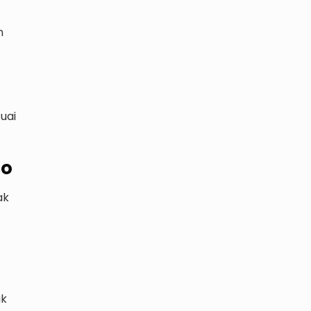
n
uai
jo
ak
uk