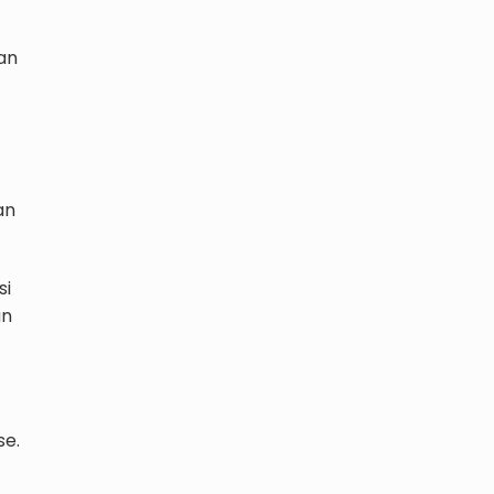
man
an
si
an
se.