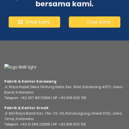
bersama kami.
Email Kami
Chat Kami
Pabrik & Kantor Karawang
Jl. Raya Kopel, Desa Gintung Kerta, Kec. Klari, Karawang 41371, Jawa
Barat, Indonesia
Telepon:
+62 267 861 5366
| HP:
+62 818 600 135
Pabrik & Kantor Gresik
Jl. KIG Raya Barat Kav. I No. 02–03, Randuagung, Gresik 61121, Jawa
Timur, Indonesia
Telepon:
+62 31 399 22888
| HP:
+62 818 600 135