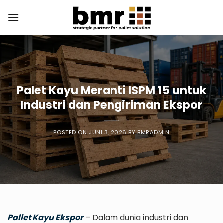
Skip
to
content
Palet Kayu Meranti ISPM 15 untuk
Industri dan Pengiriman Ekspor
POSTED ON
JUNI 3, 2026
BY
BMRADMIN
Pallet Kayu Ekspor
– Dalam dunia industri dan