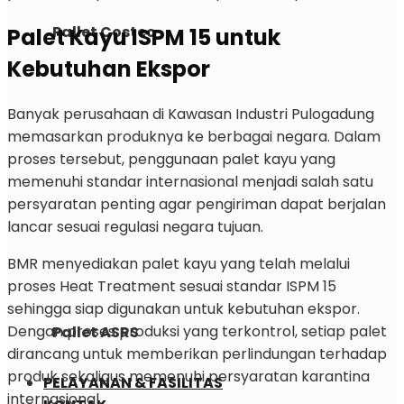
Pallet Costco
Palet Kayu ISPM 15 untuk
Kebutuhan Ekspor
Banyak perusahaan di Kawasan Industri Pulogadung
memasarkan produknya ke berbagai negara. Dalam
proses tersebut, penggunaan palet kayu yang
memenuhi standar internasional menjadi salah satu
persyaratan penting agar pengiriman dapat berjalan
lancar sesuai regulasi negara tujuan.
BMR menyediakan palet kayu yang telah melalui
proses Heat Treatment sesuai standar ISPM 15
sehingga siap digunakan untuk kebutuhan ekspor.
Dengan proses produksi yang terkontrol, setiap palet
Pallet ASRS
dirancang untuk memberikan perlindungan terhadap
produk sekaligus memenuhi persyaratan karantina
PELAYANAN & FASILITAS
internasional.