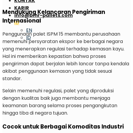
KONTAK
KARIR
Mendukung Kelancaran Pengiriman
info@bmr-pallets.com
Internasional
ID
EN
Penggunaan palet ISPM 15 membantu perusahaan
ID
memenuhi persyaratan ekspor ke berbagai negara
yang menerapkan regulasi terhadap kemasan kayu.
Hal ini memberikan kepastian bahwa proses
pengiriman dapat berjalan lebih lancar tanpa kendala
akibat penggunaan kemasan yang tidak sesuai
standar.
Selain memenuhi regulasi, palet yang diproduksi
dengan kualitas baik juga membantu menjaga
keamanan barang selama proses pengangkutan
hingga tiba di negara tujuan.
Cocok untuk Berbagai Komoditas Industri