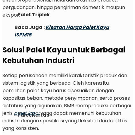
pergudangan, hingga pengiriman domestik maupun
Palet Triplek
ekspor.
Baca Juga :
Kisaran Harga Palet Kayu
ISPM15
Solusi Palet Kayu untuk Berbagai
Kebutuhan Industri
Setiap perusahaan memiliki karakteristik produk dan
sistem logistik yang berbeda. Oleh karena itu,
pemilihan palet kayu harus disesuaikan dengan
kapasitas beban, metode penyimpanan, serta proses
distribusi yang digunakan. BMR memproduksi berbagai
jenis
palet kayu
yang dapat memenuhi kebutuhan
Palet Kertas
industri dengan spesifikasi yang fleksibel dan kualitas
yang konsisten.