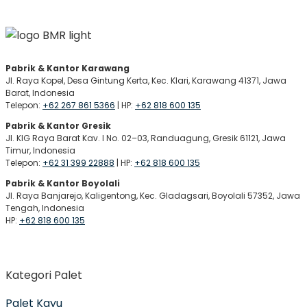
Pabrik & Kantor Karawang
Jl. Raya Kopel, Desa Gintung Kerta, Kec. Klari, Karawang 41371, Jawa
Barat, Indonesia
Telepon:
+62 267 861 5366
| HP:
+62 818 600 135
Pabrik & Kantor Gresik
Jl. KIG Raya Barat Kav. I No. 02–03, Randuagung, Gresik 61121, Jawa
Timur, Indonesia
Telepon:
+62 31 399 22888
| HP:
+62 818 600 135
Pabrik & Kantor Boyolali
Jl. Raya Banjarejo, Kaligentong, Kec. Gladagsari, Boyolali 57352, Jawa
Tengah, Indonesia
HP:
+62 818 600 135
Kategori Palet
Palet Kayu